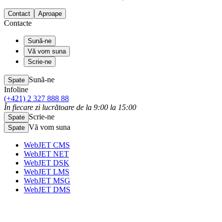
Contact
Aproape
Contacte
Sună-ne
Vă vom suna
Scrie-ne
Sună-ne
Spate
Infoline
(+421) 2 327 888 88
În fiecare zi lucrătoare de la 9:00 la 15:00
Scrie-ne
Spate
Vă vom suna
Spate
WebJET CMS
WebJET NET
WebJET DSK
WebJET LMS
WebJET MSG
WebJET DMS